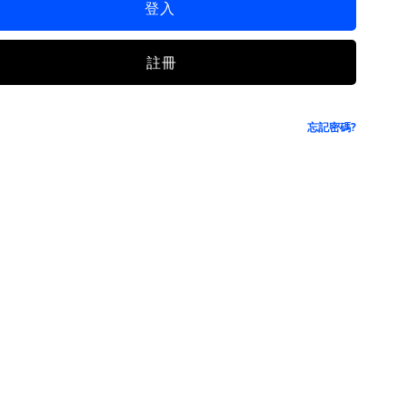
登入
註冊
忘記密碼?