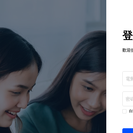
登
歡迎使
自